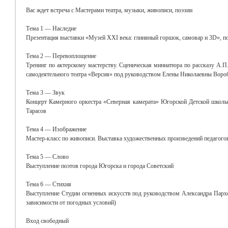
Вас ждет встреча с Мастерами театра, музыки, живописи, поэзии
Тема 1 — Наследие
Презентация выставки «Музей XXI века: глиняный горшок, самовар и 3D», 
Тема 2 — Перевоплощение
Тренинг по актерскому мастерству. Сценическая миниатюра по рассказу А.П
самодеятельного театра «Версия» под руководством Елены Николаевны Воро
Тема 3 — Звук
Концерт Камерного оркестра «Северная камерата» Югорской Детской школы 
Тарасов
Тема 4 — Изображение
Мастер-класс по живописи. Выставка художественных произведений педагог
Тема 5 — Слово
Выступление поэтов города Югорска и города Советский
Тема 6 — Стихия
Выступление Студии огненных искусств под руководством Александра Пархом
зависимости от погодных условий)
Вход свободный