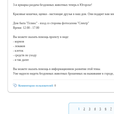
3-я ярмарка раздача бездомных животных теперь в Югорске!
Красивые кошечки, щенки - настоящие друзья в ваш дом. Они подарят вам м
Дом быта "Гелиос" - вход со стороны фотосалона "Спектр"
Время: 12.00 - 17.00
Вы можете оказать помощь проекту в виде:
- кормов
- лежаков
- клеток
- средств по уходу
- и так далее
Вы можете оказать помощь в информационном развитии этой темы.
Уже надоело видеть бездомных животных брошенных на выживание в г
Комментарии пользователей:
0
1
2
3
4
5
6
7