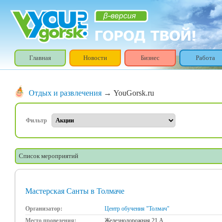
Главная
Новости
Бизнес
Работа
Отдых и развлечения
→ YouGorsk.ru
Фильтр
Список мероприятий
Мастерская Санты в Толмаче
Организатор:
Центр обучения "Толмач"
Место проведения:
Железнодорожная 21 А