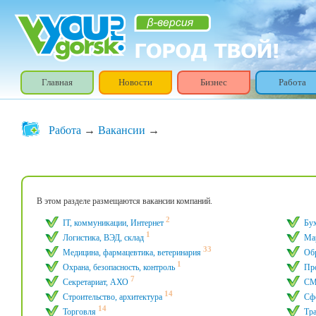
Главная
Новости
Бизнес
Работа
Работа
→
Вакансии
→
В этом разделе размещаются вакансии компаний.
2
IT, коммуникации, Интернет
Бу
1
Логистика, ВЭД, склад
Мар
33
Медицина, фармацевтика, ветеринария
Обр
1
Охрана, безопасность, контроль
Пр
7
Секретариат, АХО
CМ
14
Строительство, архитектура
Сфе
14
Торговля
Тра