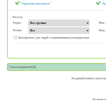
3
Управление персоналом
Пр
Фильтр
Раздел
Мин. 
Регион
Макс.
Квотируемое, для людей с ограниченными возможностями
Список вакансий (0)
На данный момент список ва
Не нашли н