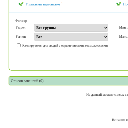
3
Управление персоналом
Пр
Фильтр
Раздел
Мин. 
Регион
Макс.
Квотируемое, для людей с ограниченными возможностями
Список вакансий (0)
На данный момент список ва
Не нашли н