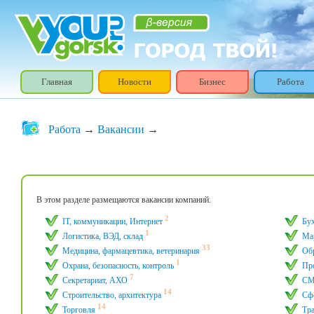
Главная
Новости
Бизнес
Работа
Работа
→
Вакансии
→
В этом разделе размещаются вакансии компаний.
2
IT, коммуникации, Интернет
Бу
1
Логистика, ВЭД, склад
Мар
33
Медицина, фармацевтика, ветеринария
Обр
1
Охрана, безопасность, контроль
Пр
7
Секретариат, АХО
CМ
14
Строительство, архитектура
Сфе
14
Торговля
Тра