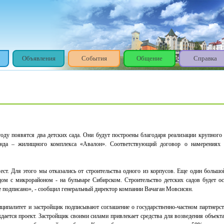
Объявления
События
Общение
Справка
году появятся два детских сада. Они будут построены благодаря реализации крупного
фонда – жилищного комплекса «Авалон». Соответствующий договор о намерениях
ст. Для этого мы отказались от строительства одного из корпусов. Еще один большо
ом с микрорайоном - на бульваре Сибирском. Строительство детских садов будет о
е подписано», - сообщил генеральный директор компании Вачаган Мовсисян.
ципалитет и застройщик подписывают соглашение о государственно-частном партнерст
ждается проект. Застройщик своими силами привлекает средства для возведения объект