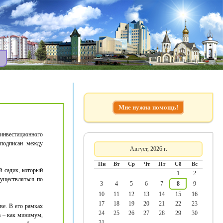
Мне нужна помощь!
 инвестиционного
 подписан между
Август, 2026 г.
Пн
Вт
Ср
Чт
Пт
Сб
Вс
й садик, который
1
2
существляться по
3
4
5
6
7
8
9
10
11
12
13
14
15
16
17
18
19
20
21
22
23
ве. В его рамках
24
25
26
27
28
29
30
а – как минимум,
31