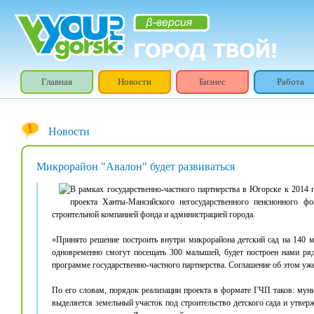
Главная
Новости
Бизнес
Работа
Новости
Микрорайон "Авалон" будет развиваться
В рамках государственно-частного партнерства в Югорске к 2014 
проекта Ханты-Мансийского негосударственного пенсионного 
строительной компанией фонда и администрацией города.
«Принято решение построить внутри микрорайона детский сад на 140 ме
одновременно смогут посещать 300 малышей, будет построен нами ряд
программе государственно-частного партнерства. Соглашение об этом уж
По его словам, порядок реализации проекта в формате ГЧП таков: муни
выделяется земельный участок под строительство детского сада и утвер