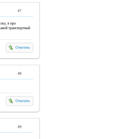
#7
зку, я про
 какой транспортный
Ответить
#8
Ответить
#9