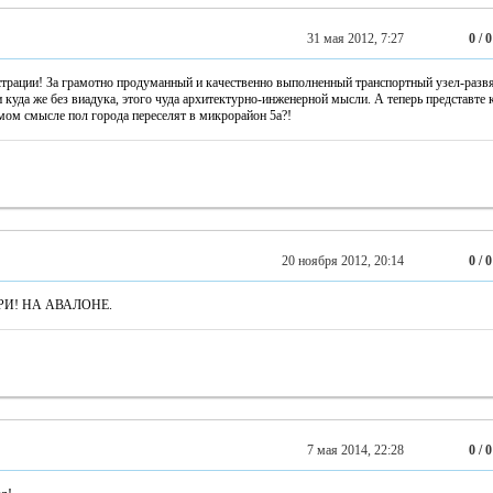
31 мая 2012, 7:27
0 / 0
трации! За грамотно продуманный и качественно выполненный транспортный узел-развя
 куда же без виадука, этого чуда архитектурно-инженерной мысли. А теперь представте
ямом смысле пол города переселят в микрорайон 5а?!
20 ноября 2012, 20:14
0 / 0
И! НА АВАЛОНЕ.
7 мая 2014, 22:28
0 / 0