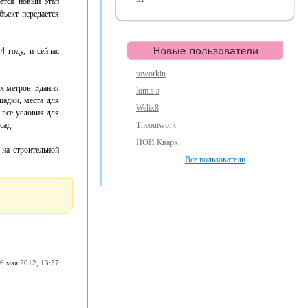
ается новый этап
бъект передается
 году, и сейчас
toworkin
х метров. Здания
lom.s.a
адки, места для
Welix8
 все условия для
сад.
Theoutwork
НОИ Кварк
на строительной
Все пользователи
6 мая 2012, 13:57