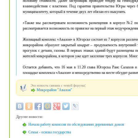
половину стоимости. Далее застройщик проводит тендер на генподряд
взаимодействия с властями. Под гарантии правительства Югры через б
муниципалитету, который в течение двух лет обязан его выкупить.
«Также мы рассматриваем возможность размещения в корпусе №2 пол
рассматривается возможность по привязке на первый этаж медучреждения
Жилищный комплекс «Авалон» в Югорске состоит из 7 корпусов различно
микрорайона образуют закрытый квадрат – продуваемость внутренней
прогулок с детьми, газоны. В первых этажах зданий будут размещены по
жителей микрорайона, в котором уже идет заселение трех корпусов. Мног
Остается добавить, что 16 мая в 11.20 глава Югорска Раис Салахов 
площадке комплекса «Авалон» и непосредственно на месте обсудят разв
:
Эта новость связана с темой форума
Микрорайон "Авалон"
Другие новости:
Начала работу комиссия по обследованию деревянных домов
Семья - основа государства