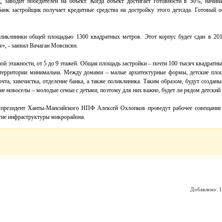
, заводит победителей на объект. Когда объект достигает готовности в 50%, начин
анк застройщик получает кредитные средства на достройку этого детсада. Готовый о
иклиники общей площадью 1300 квадратных метров. Этот корпус будет сдан в 2014
», - заявил Вачаган Мовсисян.
й этажности, от 5 до 9 этажей. Общая площадь застройки – почти 100 тысяч квадратны
 территории минимальна. Между домами – малые архитектурные формы, детские площ
чта, химчистка, отделение банка, а также поликлиника. Таким образом, будут созданы
ие новоселы – молодые семьи с детьми, поэтому для них важно, будет ли рядом детский 
и президент Ханты-Мансийского НПФ Алексей Охлопков проведут рабочее совещание 
итие инфраструктуры микрорайона.
Добавлено: 1