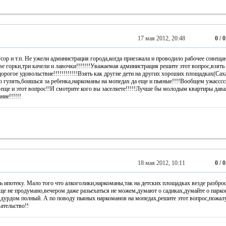
17 мая 2012, 20:48
0 / 0
сор и т.п. Не ужели администрация города,когда приезжала и проводило рабочее совещан
ве горки,три качели и лавочки!!!!!!!Уважаемая администрация решите этот вопрос,взять
рогое удовольствие!!!!!!!!!!!!Взять как другие дети на других хороших площадках(Са
но гулять,боишься за ребенка,наркоманы на мопедах да еще и пьяные!!!!Вообщем ужасссс
еще и этот вопрос!!И смотрите кого вы заселяете!!!!!Лучше бы молодым квартиры дав
ние!!!!!!
18 мая 2012, 10:11
0 / 0
ь ипотеку. Мало того что алкоголики,наркоманы,так на детских площадках везде разбр
обще не продумано,вечером даже разьехаться не можем,думают о садиках,думайте о парков
 дурдом полный. А по поводу пьяных наркоманов на мопедах,решите этот вопрос,пожал
ательство!!