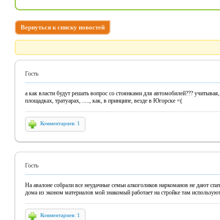
Вернуться к списку новостей
Гость
а как власти будут решать вопрос со стоянками для автомобилей??? учитывая, 
площадках, тратуарах, ....., как, в принципе, везде в Югорске =(
Комментариев: 1
Гость
На авалоне собрали все неудачные семьи алкоголиков наркоманов не дают спат
дома из эконом материалов мой знакомый работает на стройке там используют
Комментариев: 1