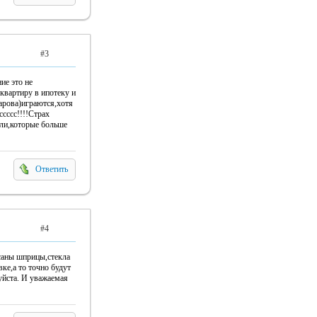
#3
ие это не
 квартиру в ипотеку и
харова)играются,хотя
ссссс!!!!Страх
али,которые больше
Ответить
#4
осаны шприцы,стекла
ке,а то точно будут
уйста. И уважаемая