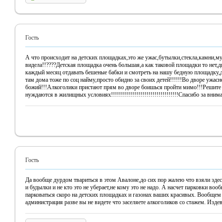
Гость
А что происходит на детских площадках,это же ужас,бутылки,стекла,камни,му
видела!!????Детская площадка очень большая,а как таковой площадки то нет,д
каждый месяц отдавать бешеные бабки и смотреть на нашу бедную площадку,до
там дома тоже по соц найму,просто обидно за своих детей!!!!!!Во дворе ужас
божий!!!Алкоголики пристают прям во дворе боишься пройти мимо!!!Решите 
нуждаются в жилищных условиях!!!!!!!!!!!!!!!!!!!!!!!!!!!!!!!!!!Спасибо за внима
Гость
Да вообще дурдом твариться в этом Авалоне,до сих пор жалею что взяли здес
и будылки и не кто это не уберает,не кому это не надо. А насчет парковки во
парковаться скоро на детских площадках и газонах ваших красивых. Вообщем
администрация разве вы не видете что заселяете алкоголиков со стажем. Издев