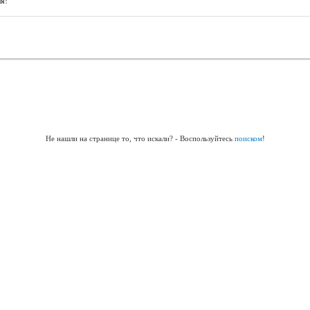
я!
Не нашли на странице то, что искали? - Воспользуйтесь
поиском
!