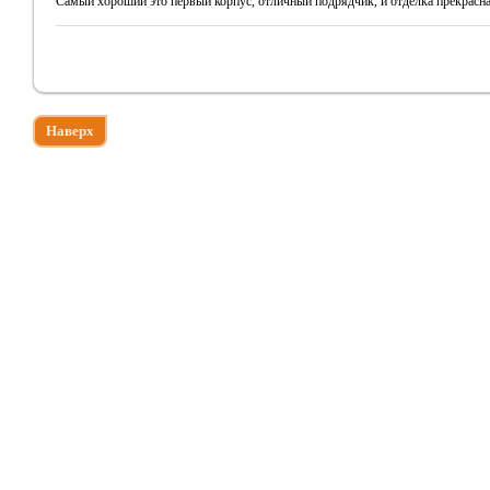
Самый хороший это первый корпус, отличный подрядчик, и отделка прекрасна
Наверх