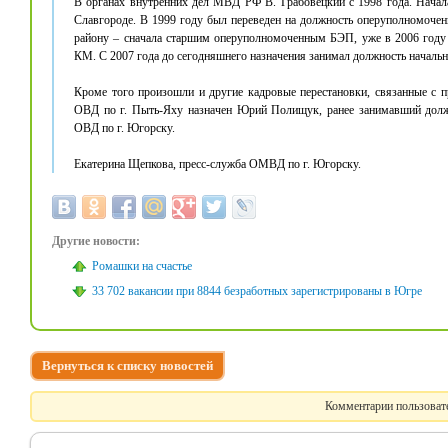
В органах внутренних дел МВД РФ В. Грабовецкий с 1998 года. Нача
Славгороде. В 1999 году был переведен на должность оперуполномоче
району – сначала старшим оперуполномоченным БЭП, уже в 2006 году 
КМ. С 2007 года до сегодняшнего назначения занимал должность началь
Кроме того произошли и другие кадровые перестановки, связанные с п
ОВД по г. Пыть-Яху назначен Юрий Полищук, ранее занимавший должн
ОВД по г. Югорску.
Екатерина Щепкова, пресс-служба ОМВД по г. Югорску.
Другие новости:
Ромашки на счастье
33 702 вакансии при 8844 безработных зарегистрированы в Югре
Вернуться к списку новостей
Комментарии пользовате