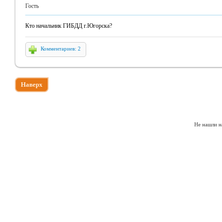
Гость
Кто начальник ГИБДД г.Югорска?
Комментариев: 2
Наверх
Не нашли н