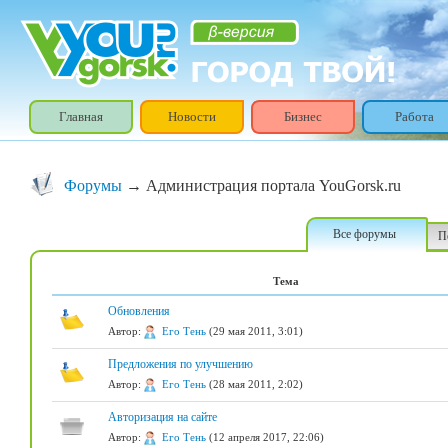
Главная
Новости
Бизнес
Работа
Форумы
→ Администрация портала YouGorsk.ru
Все форумы
П
Тема
Обновления
Автор:
Его Тень
(29 мая 2011, 3:01)
Предложения по улучшению
Автор:
Его Тень
(28 мая 2011, 2:02)
Авторизация на сайте
Автор:
Его Тень
(12 апреля 2017, 22:06)