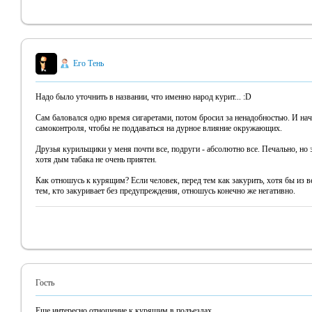
Его Тень
Надо было уточнить в названии, что именно народ курит... :D
Сам баловался одно время сигаретами, потом бросил за ненадобностью. И нач
самоконтроля, чтобы не поддаваться на дурное влияние окружающих.
Друзья курильщики у меня почти все, подруги - абсолютно все. Печально, н
хотя дым табака не очень приятен.
Как отношусь к курящим? Если человек, перед тем как закурить, хотя бы из в
тем, кто закуривает без предупреждения, отношусь конечно же негативно.
Гость
Еще интересно отношение к курящим в подъездах