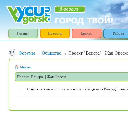
Главная
Новости
Бизнес
Работа
Форумы
→
Общество
→ Проект "Венера" | Жак Фреск
Михаил
Проект "Венера" | Жак Фреско
Если вы не знакомы с этим человеком и его идеями - Вам будет интер