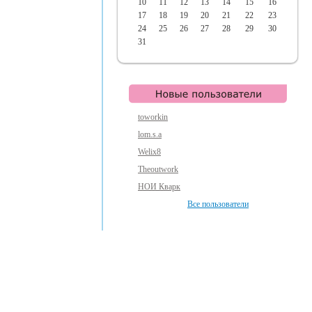
10
11
12
13
14
15
16
17
18
19
20
21
22
23
24
25
26
27
28
29
30
31
toworkin
lom.s.a
Welix8
Theoutwork
НОИ Кварк
Все пользователи