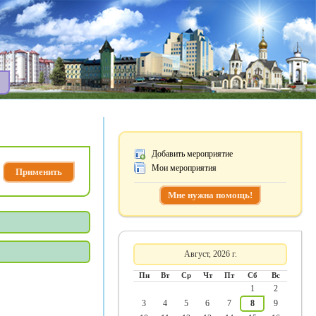
Добавить мероприятие
Мои мероприятия
Мне нужна помощь!
Август, 2026 г.
Пн
Вт
Ср
Чт
Пт
Сб
Вс
1
2
3
4
5
6
7
8
9