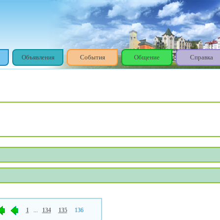
Объявления
События
Общение
Справка
1
...
134
135
136