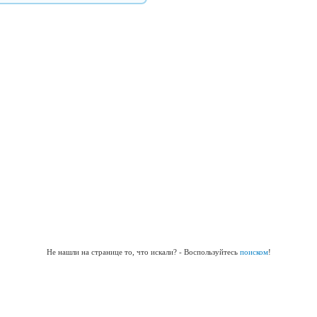
Не нашли на странице то, что искали? - Воспользуйтесь
поиском
!