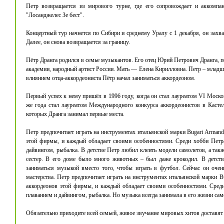
Петр возвращается из мирового турне, где его сопровождает и аккомпа
"Лосанджелес Зе бест".
Концертный тур начнется по Сибири и среднему Уралу с 1 декабря, он захва
Далее, он снова возвращается за границу.
Пётр Дранга родился в семье музыкантов. Его отец Юрий Петрович Дранга, п
академии, народный артист России. Мать — Елена Кирилловна. Петр – младший
влиянием отца-аккордеониста Пётр начал заниматься аккордеоном.
Первый успех к нему пришёл в 1996 году, когда он стал лауреатом VI Моско
же года стал лауреатом Международного конкурса аккордеонистов в Кастел
которых Дранга занимал первые места.
Петр предпочитает играть на инструментах итальянской марки Bugari Armand
этой фирмы, и каждый обладает своими особенностями. Среди хобби Петр
дайвингом, рыбалка. В детстве Петр любил клеить модели самолетов, а так
сестер. В его доме было много животных – был даже крокодил. В детстве 
заниматься музыкой вместо того, чтобы играть в футбол. Сейчас он оче
мастерства. Петр предпочитает играть на инструментах итальянской марки B
аккордеонов этой фирмы, и каждый обладает своими особенностями. Сред
плаванием и дайвингом, рыбалка. Но музыка всегда занимала в его жизни сам
Обязательно приходите всей семьей, живое звучание мировых хитов доставят