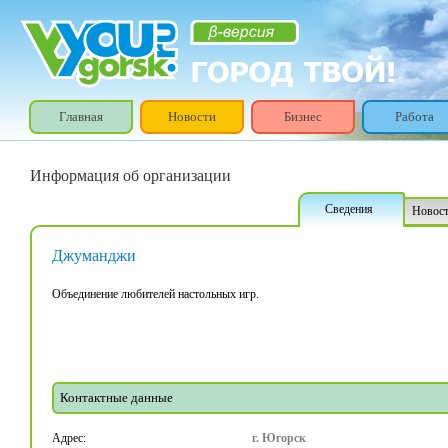
Главная
Новости
Бизнес
Работа
Информация об организации
Сведения
Новос
Джуманджи
Объединение любителей настольных игр.
Контактные данные
Адрес:
г. Югорск