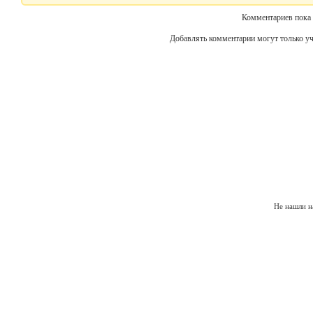
Комментариев пока 
Добавлять комментарии могут только уч
Не нашли н