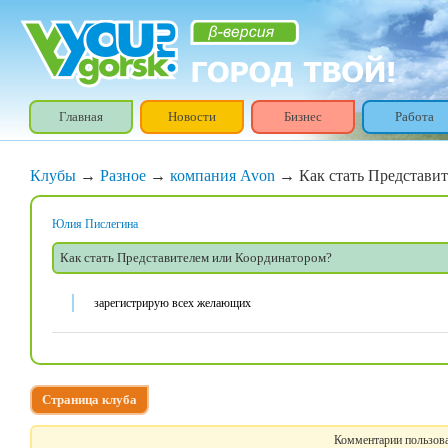
Главная
Новости
Бизнес
Работа
Клубы
→
Разное
→
компания Avon
→ Как стать Представи
Юлия Пислегина
Как стать Представителем или Координатором?
зарегистрирую всех желающих
Страница клуба
Комментарии пользова