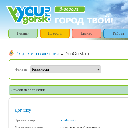
Главная
Новости
Бизнес
Работа
Отдых и развлечения
→ YouGorsk.ru
Фильтр
Список мероприятий
Дог-шоу
Организатор:
YouGorsk.ru
Место проведения:
городской парк Аттракцион