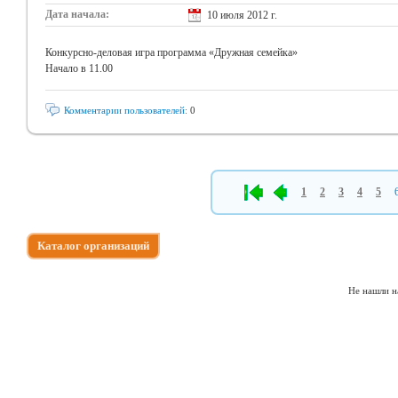
Дата начала:
10 июля 2012 г.
Конкурсно-деловая игра программа «Дружная семейка»
Начало в 11.00
Комментарии пользователей:
0
1
2
3
4
5
Каталог организаций
Не нашли н