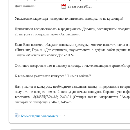
Дата начала:
25 августа 2012 г.
Уважаемые владельцы четвероногих питомцев, лающих, но не кусающих!
Приглашаем вас участвовать в традиционном Дог-шоу, посвященном празднов
25 августа в городском парке «Аттракцион».
Если Ваш питомец обладает навыками дрессуры, можете испытать силы в 
«Питч энд Гоу» и «Дог спринтер», поучаствовать в дефиле собак редких
Титула «Мистер» или «Мисс Дог -2012».
Отличное настроение вам и вашему питомцу, а также восхищение зрителей га
К вниманию участников конкурса "Я и моя собака"!
Для участия в конкурсах необходимо заполнить заявку и представить ветер
получить не позднее чем за 2 месяца до начала конкурса. Справочную и
телефонам: 8(34675)7-24-18; 2-49-01 (Станция юных натуралистов "Ама
паспорту по телефону 8(34675)3-45-25.
Комментарии пользователей:
14