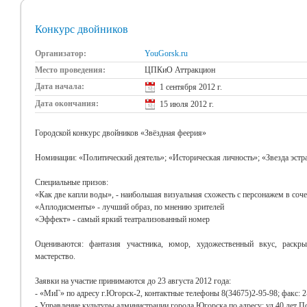
Конкурс двойников
Организатор:
YouGorsk.ru
Место проведения:
ЦПКиО Аттракцион
Дата начала:
1 сентября 2012 г.
Дата окончания:
15 июля 2012 г.
Городской конкурс двойников «Звёздная феерия»
Номинации: «Политический деятель»; «Историческая личность»; «Звезда эстрад
Специальные призов:
«Как две капли воды», - наибольшая визуальная схожесть с персонажем в соч
«Аплодисменты» - лучший образ, по мнению зрителей
«Эффект» - самый яркий театрализованный номер
Оцениваются: фантазия участника, юмор, художественный вкус, раскрыт
мастерство.
Заявки на участие принимаются до 23 августа 2012 года:
- «МиГ» по адресу г.Югорск-2, контактные телефоны 8(34675)2-95-98; факс: 2
- Управление культуры администрации города Югорска по адресу: ул.40 лет Поб