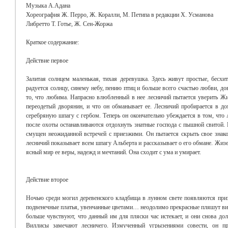
Музыка А.Адана
Хореография Ж. Перро, Ж. Коралли, М. Петипа в редакции Х. Усманова
Либретто Т. Готье, Ж. Сен-Жоржа
Краткое содержание:
Действие первое
Залитая солнцем маленькая, тихая деревушка. Здесь живут простые, бесх
радуется солнцу, синему небу, пению птиц и больше всего счастью любви, до
то, что любима. Напрасно влюбленный в нее лесничий пытается уверить Жиз
переодетый дворянин, и что он обманывает ее. Лесничий пробирается в до
серебряную шпагу с гербом. Теперь он окончательно убеждается в том, что
после охоты останавливаются отдохнуть знатные господа с пышной свитой. 
смущен неожиданной встречей с приезжими. Он пытается скрыть свое знаком
лесничий показывает всем шпагу Альберта и рассказывает о его обмане. Жиз
ясный мир ее веры, надежд и мечтаний. Она сходит с ума и умирает.
Действие второе
Ночью среди могил деревенского кладбища в лунном свете появляются приз
подвенечные платья, увенчанные цветами… неодолимо прекрасные пляшут вилл
больше чувствуют, что данный им для пляски час истекает, и они снова до
Виллисы замечают лесничего. Измученный угрызениями совести, он 