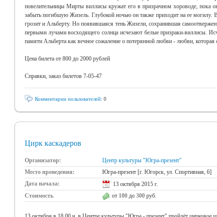
повелительницы Мирты виллисы кружат его в призрачном хороводе, пока он
забыть погибшую Жизель. Глубокой ночью он также приходит на ее могилу. 
грозит и Альберту. Но появившаяся тень Жизели, сохранившая самоотверженн
первыми лучами восходящего солнца исчезают белые призраки-виллисы. Исчез
памяти Альберта как вечное сожаление о потерянной любви - любви, которая 
Цена билета от 800 до 2000 рублей
Справки, заказ билетов 7-05-47
Комментарии пользователей:
0
Цирк каскадеров
Организатор:
Центр культуры "Югра-презент"
Место проведения:
Югра-презент [г. Югорск, ул. Спортивная, 6]
Дата начала:
13 октября 2015 г.
Стоимость
от
100
до
300
руб.
13 октября в 18.00 ч. в Центре культуры "Югра - презент" пройдёт цирковое 