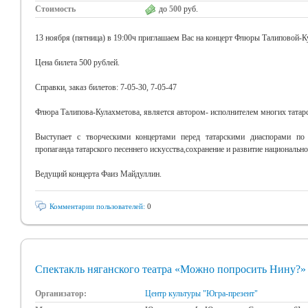
Стоимость
до
500
руб.
13 ноября (пятница) в 19:00ч приглашаем Вас на концерт Флюры Талиповой-
Цена билета 500 рублей.
Справки, заказ билетов: 7-05-30, 7-05-47
Флюра Талипова-Кулахметова, является автором- исполнителем многих татарс
Выступает с творческими концертами перед татарскими диаспорами по 
пропаганда татарского песеннего искусства,сохранение и развитие национальн
Ведущий концерта Фаиз Майдуллин.
Комментарии пользователей:
0
Спектакль няганского театра «Можно попросить Нину?»
Организатор:
Центр культуры "Югра-презент"