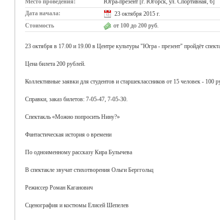
Место проведения:
Югра-презент [г. Югорск, ул. Спортивная, 6]
Дата начала:
23 октября 2015 г.
Стоимость
от
100
до
200
руб.
23 октября в 17.00 и 19.00 в Центре культуры "Югра - презент" пройдёт спе
Цена билета 200 рублей.
Коллективные заявки для студентов и старшеклассников от 15 человек - 100 р
Справки, заказ билетов: 7-05-47, 7-05-30.
Спектакль «Можно попросить Нину?»
Фантастическая история о времени
По одноименному рассказу Кира Булычева
В спектакле звучат стихотворения Ольги Берггольц
Режиссер Роман Каганович
Сценография и костюмы Елисей Шепелев