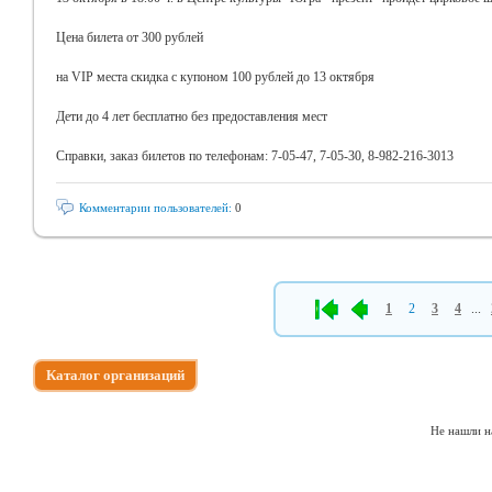
Цена билета от 300 рублей
на VIP места скидка с купоном 100 рублей до 13 октября
Дети до 4 лет бесплатно без предоставления мест
Справки, заказ билетов по телефонам: 7-05-47, 7-05-30, 8-982-216-3013
Комментарии пользователей:
0
1
2
3
4
...
Каталог организаций
Не нашли н