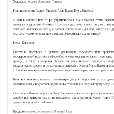
Художник по свету Анастасия Тощева
Роли исполняют: Андрей Ушаков, Алла Кохан, Елена Киреева,
«Люди в современном Мире, утратили темы: темы мыслей, темы пережи
финансам и здоровью ближних. Поэтому и духовности почти нет, не о чем пи
обычного человека из сего дня влетает совсем иное - девочка, живущая в д
осознать пустоту окружающего мира и переосмыслить свою жизнь!»
Роман Каганович
Спектакль поставлен в рамках реализации государственной прогр
государственной политике в сфере обеспечения межнационального согласия, 
граждан, а также в вопросах обеспечения общественного порядка и проф
наркотических средств и психотропных веществ в Ханты-Мансийском автоно
«Профилактика незаконного оборота и потребления наркотических средств и
Цель постановки спектакля: организация досуга подростков и молодежи
формирования у подростков вдумчивого отношения к окружающему миру и ег
Спектакль «Можно попросить Нину?» - фантастическая история о рассечении 
зазубренный наизусть номер, но натыкается раз за разом на чужой голос. И
девочкой живущей в 1942 году…
Продолжительность спектакля 50 минут, 1 акт