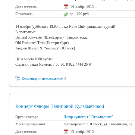
Дата начала:
14 ноября 2015 г.
Стоимость
до
1 000
руб.
14 ноября (суббота) в 18:00 ч. Jazz Nime Club приглашает друзей!
В программе:
Bernard Schwenter (Швейцария) - банджо, вокал
Old Fashioned Trrio (Екатеринбург)
Андрей Шмидт & "Soul-jazz" (Югорск)
Цена билета 1000 рублей
Справки, заказ билетов: 7-05-30, 8-922-4444-26-94
Комментарии пользователей:
0
Концерт Флюры Талиповой-Кулахметовой
Организатор:
Центр культуры "Югра-презент"
Место проведения:
Югра-презент [г. Югорск, ул. Спортивная, 6]
Дата начала:
13 ноября 2015 г.