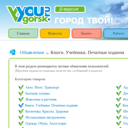
Главная
Новости
Бизнес
Работа
Объявления
→ Книги. Учебники. Печатные издания
В этом разделе размещаются частные объявления пользователей.
(Верхним индексом показано количество сообщений в разделе)
Категории товаров:
Авто. Мото. Транспорт.
Ауд
Бытовая техника
Де
Животные и растения
Ис
Книги. Учебники. Печатные издания
Ком
Косметика. Красота. Здоровье
Ме
Музыкальные инструменты
Не
Одежда. Обувь. Аксессуары
От